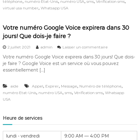
e
,
,
,
,
,
téléphone
numéro Etat-Unis
numéro USA
sms
Vérification sms
v
,
virtual usa number
Whatsapp USA
e
z
v
Votre numéro Google Voice expirera dans 30
a
l
jours! Que dois-je faire ?
i
d
s
2 juillet 2021
admin
Laisser un commentaire
e
u
Votre numéro Google Voice expirera dans 30 jours! Que dois-
r
r
v
je faire ? Google Voice est un service où vous pouvez
V
o
o
essentiellement […]
t
t
r
r
e
,
,
,
,
aide
Appel
Expirer
Message
Numéro de téléphone
e
n
n
,
,
,
,
numéro Etat-Unis
numéro USA
sms
Vérification sms
Whatsapp
u
u
USA
m
m
é
é
r
r
Heure de services
o
o
d
G
e
o
lundi - vendredi
9:00 AM — 4:00 PM
t
o