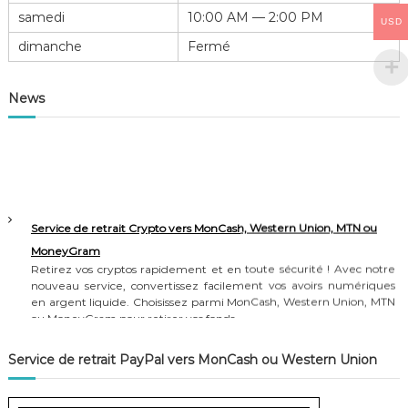
r
g
samedi
10:00 AM — 2:00 PM
a
USD
l
n
e
dimanche
Fermé
s
V
f
o
e
i
News
r
c
t
e
G
e
o
x
o
p
g
i
l
r
e
e
Service de retrait Crypto vers MonCash, Western Union, MTN ou
V
r
o
MoneyGram
a
i
Retirez vos cryptos rapidement et en toute sécurité ! Avec notre
d
c
nouveau service, convertissez facilement vos avoirs numériques
a
e
en argent liquide. Choisissez parmi MonCash, Western Union, MTN
n
ou MoneyGram pour retirer vos fonds.
s
3
Avantages du service
0
Service de retrait PayPal vers MonCash ou Western Union
j
-Facile à utiliser
o
-Options de retrait variées
u