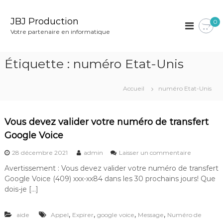
A
l
JBJ Production
0
l
Votre partenaire en informatique
e
r
a
Étiquette :
numéro Etat-Unis
u
c
o
Accueil
numéro Etat-Unis
n
t
e
Vous devez valider votre numéro de transfert
n
Google Voice
u
s
28 décembre 2021
admin
Laisser un commentaire
u
Avertissement : Vous devez valider votre numéro de transfert
r
Google Voice (409) xxx-xx84 dans les 30 prochains jours! Que
V
o
dois-je […]
u
s
,
,
,
,
aide
Appel
Expirer
google voice
Message
Numéro de
d