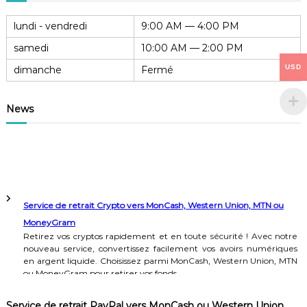
lundi - vendredi
9:00 AM — 4:00 PM
samedi
10:00 AM — 2:00 PM
USD
dimanche
Fermé
News
Service de retrait Crypto vers MonCash, Western Union, MTN ou
MoneyGram
Retirez vos cryptos rapidement et en toute sécurité ! Avec notre
nouveau service, convertissez facilement vos avoirs numériques
en argent liquide. Choisissez parmi MonCash, Western Union, MTN
ou MoneyGram pour retirer vos fonds.
Avantages du service
Service de retrait PayPal vers MonCash ou Western Union