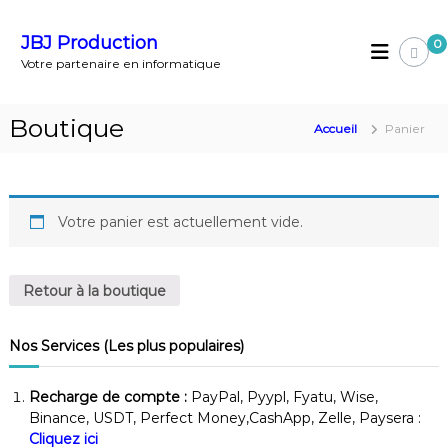
A
l
JBJ Production
0
l
Votre partenaire en informatique
e
r
a
Boutique
Accueil
Panier
u
c
o
n
t
Votre panier est actuellement vide.
e
n
u
Retour à la boutique
Nos Services (Les plus populaires)
Recharge de compte :
PayPal, Pyypl, Fyatu, Wise,
Binance, USDT, Perfect Money,CashApp, Zelle, Paysera :
Cliquez ici