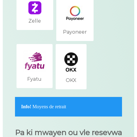
Zelle
Payoneer
Fyatu
OKX
Info!
Moyens de retrait
Pa ki mwayen ou vle resevwa