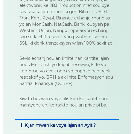
elektwonik ke JBJ Production met sou pye,
sèvis sa fasilite moun ki gen Bitcoin, USDT,
Tron, Kont Pyypl, Binance echanje mon
è sa
yo
an MonCash, NatCash, Bank oubyen pa
Western Union, Nenpòt operasyon echanj
sou sit la chiffre avek yon pwotokòl sekirite
SSL. ki donk tranzaksyon w lan 100% sekirize.
Sèvis echanj nou an limite nan kantite lajan
bous MonCash yo kapab resevwa, ki fè yo
konfòme yo avèk nòm yo enpoze nan bank
respektif yo, BRH a ak Inite Enfòmasyon sou
Santral Finansye (UCREF).
Siw ta bezwen voye plis kob ke kantite nou
mantyone an, kontakte nou an prive pi ba.
Kijan mwen ka voye lajan an Ayiti?​