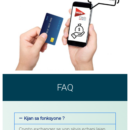
FAQ
Kijan sa fonksyone ?
Crypto exchanger se yon sèvis echanj lajan