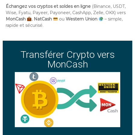
Échangez vos cryptos et soldes en ligne
(Binance, USDT,
Wise, Fyatu, Payeer, Payoneer, CashApp, Zelle, OKX) vers
MonCash
,
NatCash
ou
Western Union
– simple,
rapide et sécurisé.
Transférer Crypto vers
MonCash