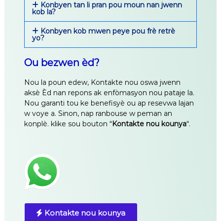
Konbyen tan li pran pou moun nan jwenn
kob la?​
Konbyen kob mwen peye pou frè retrè
yo?​
Ou bezwen èd?
Nou la poun edew, Kontakte nou oswa jwenn
aksè Èd nan repons ak enfòmasyon nou pataje la.
Nou garanti tou ke benefisyè ou ap resevwa lajan
w voye a. Sinon, nap ranbouse w peman an
konplè. klike sou bouton “
Kontakte nou kounya
“.
Kontakte nou kounya