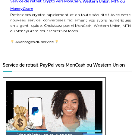
MoneyGram
Retirez vos cryptos rapidement et en toute sécurité ! Avec notre
nouveau service, convertissez facilement vos avoirs numériques
en argent liquide. Choisissez parmi MonCash, Western Union, MTN
ou MoneyGram pour retirer vos fonds.
Avantages du service
-Facile à utiliser
-Options de retrait variées
-Sécurité garantie
-Processus rapide et transparent
Service de retrait PayPal vers MonCash ou Western Union
-Flexibilité financière assurée
Ne manquez pas cette opportunité ! Essayez notre Service de
Retrait Crypto dès maintenant.
#CryptoVersArgent #RetraitRapide #Sécurité #Flexibilité
#MonCash #WesternUnion #MTN #MoneyGram
Rechargez vos comptes Pyypl, Fyatu, Binance, Wise, Payoneer ou
wallets crypto en toute simplicité !
Nous vous proposons un service de recharge rapide et sécurisé
pour vos comptes Pyypl, Fyatu, Binance, Wise, Payoneer ou wallets