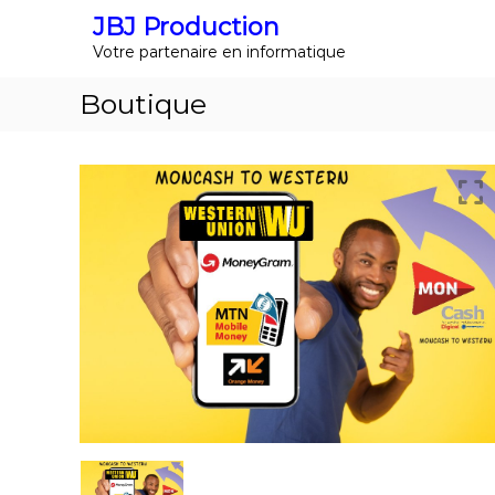
A
JBJ Production
l
Votre partenaire en informatique
l
e
Boutique
r
a
u
c
o
n
t
e
n
u