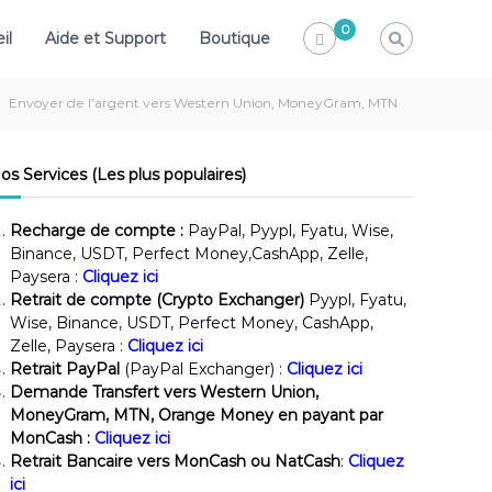
0
il
Aide et Support
Boutique
Envoyer de l’argent vers Western Union, MoneyGram, MTN
os Services (Les plus populaires)
Recharge de compte :
PayPal, Pyypl, Fyatu, Wise,
Binance, USDT, Perfect Money,CashApp, Zelle,
Paysera :
Cliquez ici
Retrait de compte (Crypto Exchanger)
Pyypl, Fyatu,
Wise, Binance, USDT, Perfect Money, CashApp,
Zelle, Paysera :
Cliquez ici
Retrait PayPal
(PayPal Exchanger) :
Cliquez ici
Demande Transfert vers Western Union,
MoneyGram, MTN, Orange Money en payant par
MonCash :
Cliquez ici
Retrait Bancaire vers MonCash ou NatCash
:
Cliquez
ici