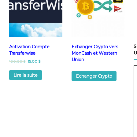
S
Activation Compte
Echanger Crypto vers
U
Transferwise
MonCash et Western
Union
100.00
$
15.00
$
Lire la suite
Echanger Crypto