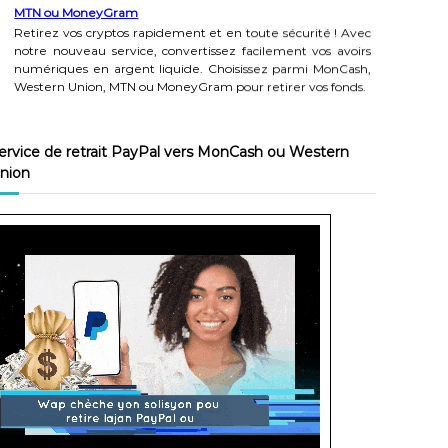
MTN ou MoneyGram
Retirez vos cryptos rapidement et en toute sécurité ! Avec
notre nouveau service, convertissez facilement vos avoirs
numériques en argent liquide. Choisissez parmi MonCash,
Western Union, MTN ou MoneyGram pour retirer vos fonds.
Avantages du service
ervice de retrait PayPal vers MonCash ou Western
-Facile à utiliser
-Options de retrait variées
nion
-Sécurité garantie
-Processus rapide et transparent
-Flexibilité financière assurée
Ne manquez pas cette opportunité ! Essayez notre Service
de Retrait Crypto dès maintenant.
#CryptoVersArgent #RetraitRapide #Sécurité #Flexibilité
#MonCash #WesternUnion #MTN #MoneyGram
Rechargez vos comptes Pyypl, Fyatu, Binance, Wise,
Payoneer ou wallets crypto en toute simplicité !
Nous vous proposons un service de recharge rapide et
sécurisé pour vos comptes Pyypl, Fyatu, Binance, Wise,