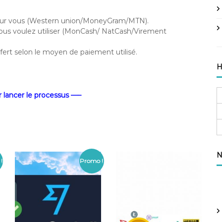
 pour vous (Western union/MoneyGram/MTN).
ous voulez utiliser (MonCash/ NatCash/Virement
sfert selon le moyen de paiement utilisé.
H
 lancer le processus —–
N
!
Promo !