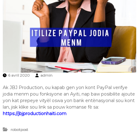
6 avril 2020
admin
Ak JBJ Production, ou kapab gen yon kont PayPal verifye
jodia menm pou fonksyone an Ayiti, nap baw posibilite ajoute
yon kat prepeye vityèl oswa yon bank entènasyonal sou kont
lan, jisk klike sou link sa pouw komanse fè sa:
https://jbjproductionhaiti.com
robotpost