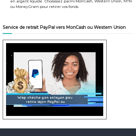
ou MoneyGram pour retirer vos fonds.
Avantages du service
-Facile à utiliser
Service de retrait PayPal vers MonCash ou Western Union
-Options de retrait variées
-Sécurité garantie
-Processus rapide et transparent
-Flexibilité financière assurée
Ne manquez pas cette opportunité ! Essayez notre Service de
Retrait Crypto dès maintenant.
#CryptoVersArgent #RetraitRapide #Sécurité #Flexibilité
#MonCash #WesternUnion #MTN #MoneyGram
Rechargez vos comptes Pyypl, Fyatu, Binance, Wise, Payoneer ou
wallets crypto en toute simplicité !
Nous vous proposons un service de recharge rapide et sécurisé
pour vos comptes Pyypl, Fyatu, Binance, Wise, Payoneer ou wallets
crypto ! Simplifiez vos transactions et bénéficiez d'une expérience
fluide pour vos dépenses quotidiennes, investissements et
paiements en ligne.