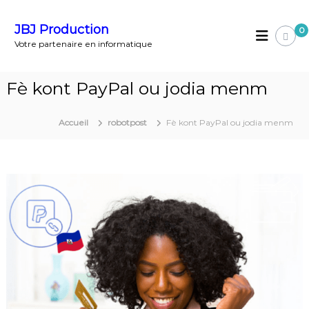
A
l
JBJ Production
0
l
Votre partenaire en informatique
e
r
a
Fè kont PayPal ou jodia menm
u
c
o
Accueil
robotpost
Fè kont PayPal ou jodia menm
n
t
e
n
u