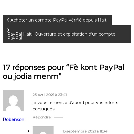
N
Acheter un compte PayPal vérifié depuis Haiti
a
PayPal Haiti: Ouverture et exploitation d’un compte
PayPal
v
i
17 réponses pour “Fè kont PayPal
g
ou jodia menm”
a
23 avril 2021 à 23:41
t
je vous remercie d’abord pour vos efforts
conjugués.
i
Répondre
Robenson
o
15 septembre 2021 à 11:34