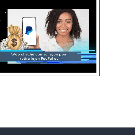
Ne manquez pas cette opportunité ! Essayez notre Service
de Retrait Crypto dès maintenant.
#CryptoVersArgent #RetraitRapide #Sécurité #Flexibilité
#MonCash #WesternUnion #MTN #MoneyGram
Rechargez vos comptes Pyypl, Fyatu, Binance, Wise,
Payoneer ou wallets crypto en toute simplicité !
Nous vous proposons un service de recharge rapide et
sécurisé pour vos comptes Pyypl, Fyatu, Binance, Wise,
Payoneer ou wallets crypto ! Simplifiez vos transactions et
bénéficiez d'une expérience fluide pour vos dépenses
quotidiennes, investissements et paiements en ligne.
Ne manquez pas cette occasion ! Rechargez vos comptes
et wallets dès aujourd'hui.
#RechargeFacile #SécuritéRenforcée #ChoixPratique
#TransactionRapide #ServiceMondial #PaiementsEnLigne
Vous voulez qu’on achète ou paie quelque chose en ligne
pour vous ? Faite votre demande des maintenant.