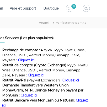
0
il
Aide et Support
Boutique
Accueil
Verification d’identité
os Services (Les plus populaires)
Recharge de compte :
PayPal, Pyypl, Fyatu, Wise,
Binance, USDT, Perfect Money,CashApp, Zelle,
Paysera :
Cliquez ici
Retrait de compte (Crypto Exchanger)
Pyypl, Fyatu,
Wise, Binance, USDT, Perfect Money, CashApp,
Zelle, Paysera :
Cliquez ici
Retrait PayPal
(PayPal Exchanger) :
Cliquez ici
Demande Transfert vers Western Union,
MoneyGram, MTN, Orange Money en payant par
MonCash :
Cliquez ici
Retrait Bancaire vers MonCash ou NatCash
:
Cliquez
ici