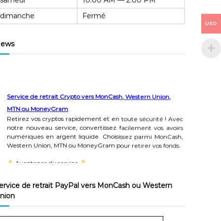
samedi
10:00 AM — 2:00 PM
dimanche
Fermé
USD
ews
Service de retrait Crypto vers MonCash, Western Union,
MTN ou MoneyGram
Retirez vos cryptos rapidement et en toute sécurité ! Avec
notre nouveau service, convertissez facilement vos avoirs
numériques en argent liquide. Choisissez parmi MonCash,
Western Union, MTN ou MoneyGram pour retirer vos fonds.
Avantages du service
-Facile à utiliser
ervice de retrait PayPal vers MonCash ou Western
-Options de retrait variées
nion
-Sécurité garantie
-Processus rapide et transparent
-Flexibilité financière assurée