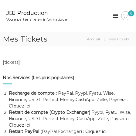
A
l
JBJ Production
0
l
Votre partenaire en informatique
e
r
a
Mes Tickets
Accueil
Mes Tickets
u
c
o
n
[tickets]
t
e
Nos Services (Les plus populaires)
n
u
Recharge de compte :
PayPal, Pyypl, Fyatu, Wise,
Binance, USDT, Perfect Money,CashApp, Zelle, Paysera :
Cliquez ici
Retrait de compte (Crypto Exchanger)
Pyypl, Fyatu, Wise,
Binance, USDT, Perfect Money, CashApp, Zelle, Paysera :
Cliquez ici
Retrait PayPal
(PayPal Exchanger) :
Cliquez ici