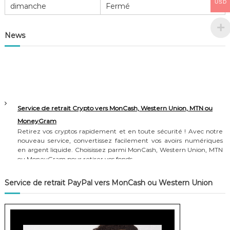
USD
dimanche
Fermé
News
Service de retrait Crypto vers MonCash, Western Union, MTN ou
MoneyGram
Retirez vos cryptos rapidement et en toute sécurité ! Avec notre
nouveau service, convertissez facilement vos avoirs numériques
en argent liquide. Choisissez parmi MonCash, Western Union, MTN
ou MoneyGram pour retirer vos fonds.
Avantages du service
Service de retrait PayPal vers MonCash ou Western Union
-Facile à utiliser
-Options de retrait variées
-Sécurité garantie
-Processus rapide et transparent